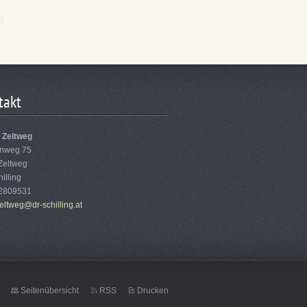
takt
Zeltweg
nweg 75
Zeltweg
hilling
2809531
el
tweg@dr-
schillin
g.at
Seitenübersicht
RSS
Drucken