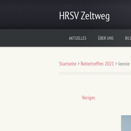
HRSV Zeltweg
AKTUELLES
ÜBER UNS
BIL
Startseite
>
Reitertreffen 2021
>
leonie 
Voriges