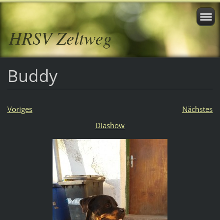
HRSV Zeltweg
Buddy
Voriges
Nächstes
Diashow