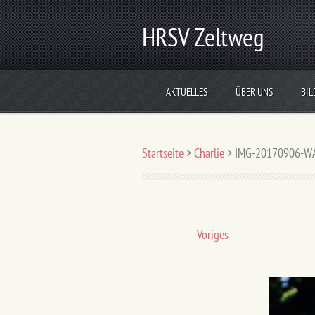
HRSV Zeltweg
AKTUELLES
ÜBER UNS
BIL
Startseite
>
Charlie
>
IMG-20170906-WA
Voriges