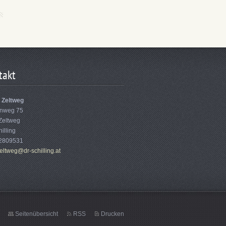
takt
Zeltweg
nweg 75
Zeltweg
hilling
2809531
el
tweg@dr-
schillin
g.at
Seitenübersicht
RSS
Drucken